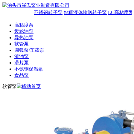
不锈钢转子泵
粘稠液体输送转子泵
LC高粘度罗
高粘度泵
齿轮油泵
导热油泵
软管泵
圆弧泵/车载泵
渣油泵
滑片泵
不锈钢保温泵
食品泵
软管泵