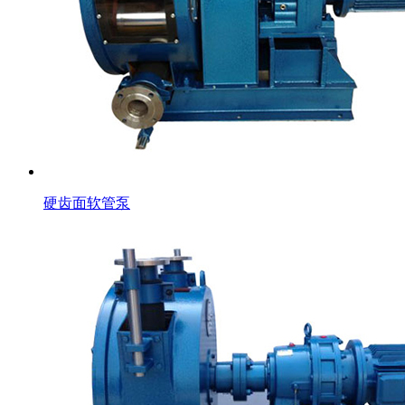
硬齿面软管泵